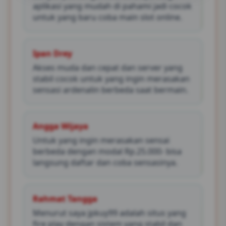
aplikasi yang mudah di pahami jadi cocok
untuk yang baru coba main slot online.
Ipan Drey
Akses muda dan cepat dan server yang
stabil cocok untuk yang ingin merasakan
sensasi ardenalin berbeda saat bermain.
Angga Wijaya
Untuk yang ingin merasakan sensai
berbeda dengan modal Rp.25.000- bisa
langsung daftar dan coba sensasinya.
Rahmat Tangga
Menurut saya jpkuy99 adalah situs yang
fire play dengan sistem yang stabil dan