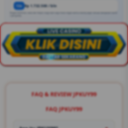
12x
Rp 1.732.500 / bln
Angka estimasi. Bisa ber https://lagi-dan-lagi-masi-ingat-kamu.netlify.app/ sesuai kebijakan bank
/ penyedia.
FAQ & REVIEW JPKUY99
FAQ JPKUY99