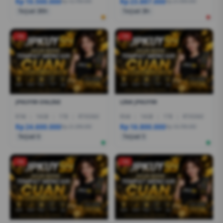
Rp 10.500.000
Rp 23.887.000
Rp 12.799.000
Rp 21.999.000
Terjual 200+
Terjual 20+
-1%
-1%
JPKUY99 ONLINE
LINK JPKUY99
R7AI
|
16GB
|
1TB
|
RTX5060
R5AI
|
16GB
|
1TB
|
RTX5060
Rp 24.600.000
Rp 16.800.000
Rp 21.399.000
Rp 19.799.000
Terjual 6
Terjual 5
-1%
-1%