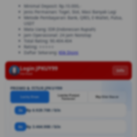
Minimal Deposit: Rp.10.000,-
Jenis Permainan: Togel, Slot, Masi Banyak Lagi
Metode Pembayaran: Bank, QRIS, E-Wallet, Pulsa,
USDT
Mata Uang: IDR (Indonesian Rupiah)
Jam Operasional: 24 Jam Nonstop
Total Rating: 90.404.404
Rating: ⭐⭐⭐⭐⭐
Daftar Sekarang:
Klik Disini
Login JPKUY99
Info
Verified
PROMO & FITUR JPKUY99
Lomba Panjat
Lucky Draw
Rtp Slot Gacor
Turnover
3x
Rp 6.929.700 / bln
6x
Rp 3.464.900 / bln