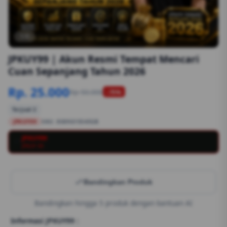
1/6
JPKUY99 | Akun Resmi Tempat Mencari
Cuan Sepanjang Tahun 2026
Rp. 25.000
Rp 50.000
-75%
Terjual 2
JPKUY99
SKU:
8S89G1554EGB
JPKUY99
💳
JPKUY 99
Bandingkan Produk
Bandingkan hingga 5 produk dengan bantuan AI
Informasi JPKUY99 :